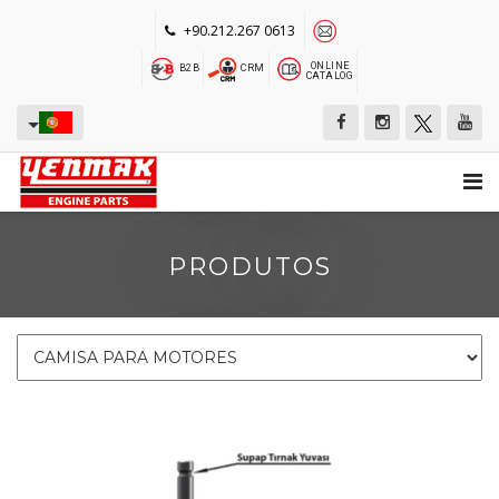
+90.212.267 0613
ONLINE
B2B
CRM
CATALOG
PRODUTOS