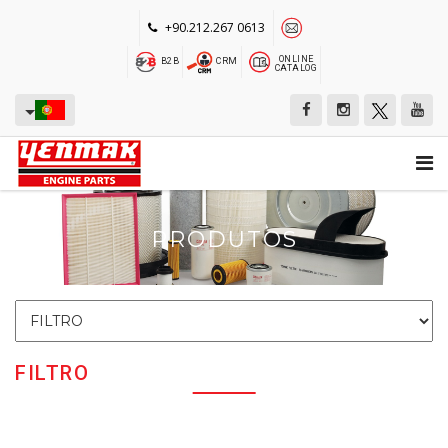
+90.212.267 0613
ONLINE
B2B
CRM
CATALOG
PRODUTOS
FILTRO