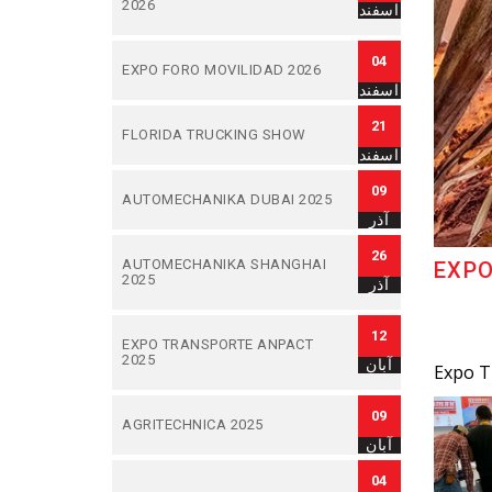
2026
اسفند
04
EXPO FORO MOVILIDAD 2026
اسفند
21
FLORIDA TRUCKING SHOW
اسفند
09
AUTOMECHANIKA DUBAI 2025
آذر
26
AUTOMECHANIKA SHANGHAI
EXPO
2025
آذر
12
EXPO TRANSPORTE ANPACT
2025
آبان
Expo Tr
09
AGRITECHNICA 2025
آبان
04