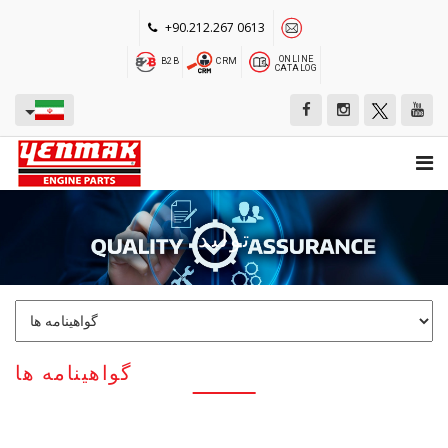
+90.212.267 0613
ONLINE
B2B
CRM
CATALOG
تولید
گواهینامه ها