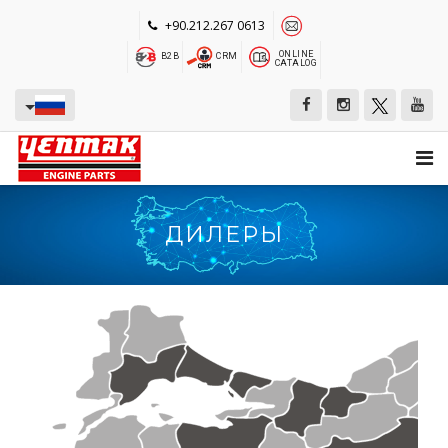
+90.212.267 0613
ONLINE
B2B
CRM
CATALOG
ДИЛЕРЫ