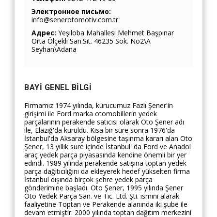
Электронное письмо:
info@senerotomotiv.com.tr
Адрес:
Yeşiloba Mahallesi Mehmet Başpınar
Orta Ölçekli San.Sit. 46235 Sok. No2\A
Seyhan\Adana
BAYI GENEL BILGI
Firmamız 1974 yılında, kurucumuz Fazlı Şener'in
girişimi ile Ford marka otomobillerin yedek
parçalarının perakende satıcısı olarak Oto Şener adı
ile, Elazığ'da kuruldu. Kısa bir süre sonra 1976'da
İstanbul'da Aksaray bölgesine taşınma kararı alan Oto
Şener, 13 yıllık sure içinde İstanbul' da Ford ve Anadol
araç yedek parça piyasasında kendine önemli bir yer
edindi. 1989 yılında perakende satışına toptan yedek
parça dağıtıcılığını da ekleyerek hedef yükselten firma
İstanbul dışında birçok şehre yedek parça
gönderimine başladı. Oto Şener, 1995 yılında Şener
Oto Yedek Parça San. ve Tic. Ltd. Şti. ismini alarak
faaliyetine Toptan ve Perakende alanında iki şube ile
devam etmiştir. 2000 yılında toptan dağıtım merkezini