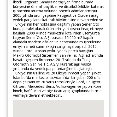
İkitelli Organize Sanayisine taşıyan firma burada
bünyesine önemli bayilikler ve distribütörlükler katarak
iş hacmini artırma yolunda önemli adımlar atmıştır.
2005 yılında ürün çeşidine Peugeot ve Citroen araç
yedek parçalarını katarak büyümesine devam eden ve
Türkiye' nin her noktasına dağıtım yapan Şener Oto
buna paralel olarak ürünlerini yurt dışına ihraç etmeye
başladı. 2009 yılında merkezini İkitelli'den Esenyurt'a
taşıyan Sener Oto A.Ş, burada 15.000 m2 kapalı
alandaki modern ofisleri ve deposunda müşterilerine
en iyi hizmeti sunmak için çalışmaya başladı. 2015
yılında Ford Otosan yetkili yedek parça bayiliğini
Makro Otomobil Sistemleri San ve Tic. A.Ş. adı altında
hayata geçiren firmamız, 2017 yılında da Tunç
Otomotiv San. ve Tic. A.Ş.’yi kurarak ağır vasıta
grubunda da yedek parça tedariğine başlamıştır.
Türkiye' nin 81 iline ve 20 ülkeye ihracat yapan şirket,
İstanbul’da merkez bina,Adana’da bir şube, 200 ofis-
depo çalışanı ve 20 satış temsilcisiyle Ford, Peugeot,
Citroen, Mercedes-Benz, Volkswagen ve Japon-Kore
binek, hafif ticari ve ağır ticari araç gruplarında hizmet
vermeye devam etmektedir...