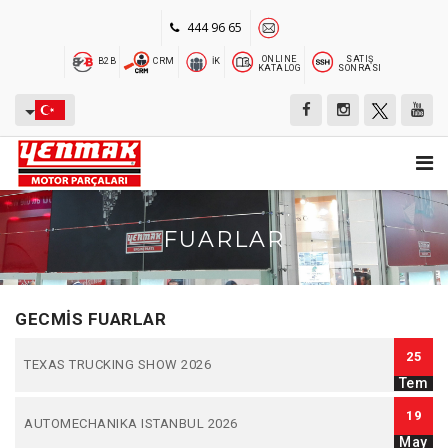
444 96 65
ONLINE
SATIŞ
B2B
CRM
İK
KATALOG
SONRASI
FUARLAR
GECMIS FUARLAR
25
TEXAS TRUCKING SHOW 2026
Tem
19
AUTOMECHANIKA ISTANBUL 2026
May