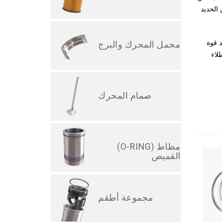
 من الحديد
د قوة
محمل المحرك والبرج
لاء
صمام المحرك
(O-RING) مطاط
القميص
مجموعة أطقم