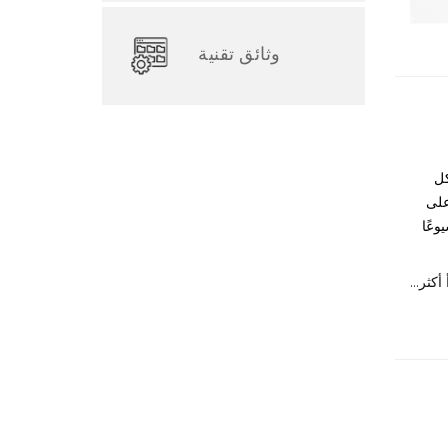
وثائق تقنية
كل
على
وعًا
رأ أكثر