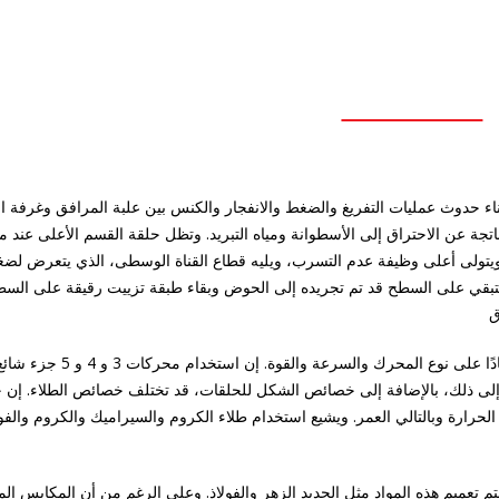
أثناء حدوث عمليات التفريغ والضغط والانفجار والكنس بين علبة المرافق وغرفة ال
ناتجة عن الاحتراق إلى الأسطوانة ومياه التبريد. وتظل حلقة القسم الأعلى عند
از الأعلى ويتولى أعلى وظيفة عدم التسرب، ويليه قطاع القناة الوسطى، الذي يتعرض ل
تبقي على السطح قد تم تجريده إلى الحوض وبقاء طبقة تزييت رقيقة على السط
يمكن أن يختلف عدد هذه الحلقات المركبة على المكبس اعتمادًا على نوع المح
 إلى ذلك، بالإضافة إلى خصائص الشكل للحلقات، قد تختلف خصائص الطلاء. إن
لحرارة وبالتالي العمر. ويشيع استخدام طلاء الكروم والسيراميك والكروم وال
تم تعميم هذه المواد مثل الحديد الزهر والفولاذ. وعلى الرغم من أن المكابس ال