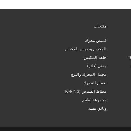
منتجات
قميص محرك
المكبس ودبوس المكبس
T
حلقة المكبس
منقي (فلتر)
محمل المحرك والبرج
صمام المحرك
(O-RING) مطاط القميص
مجموعة أطقم
وثائق تقنية