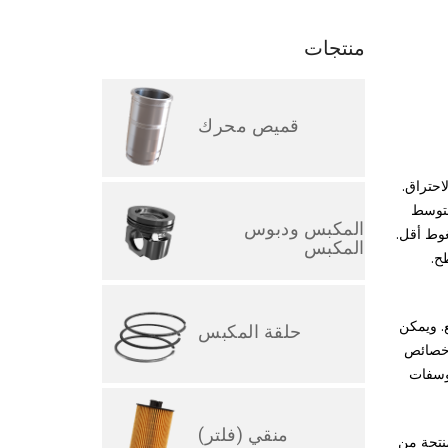
منتجات
قميص محرك
احتراق.
 متوسط
المكبس ودبوس
ضغوط أقل.
المكبس
ح.
رك والسرعة والقوة. إن استخدام محركات 3 و 4 و 5 جزء شائع. ويمكن
حلقة المكبس
 خصائص
فوسفات
منقي (فلتر)
منتجة من