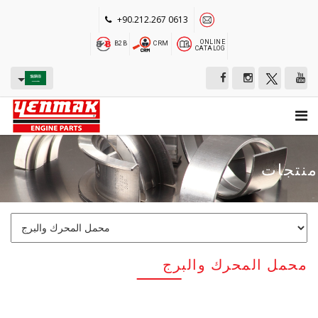
+90.212.267 0613
ONLINE
B2B
CRM
CATALOG
منتجات
محمل المحرك والبرج