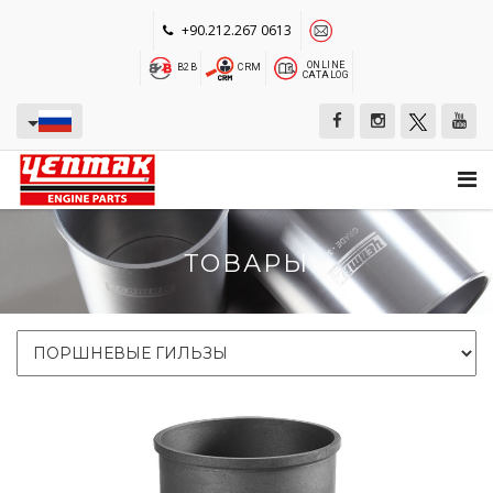
+90.212.267 0613
ONLINE
B2B
CRM
CATALOG
ТОВАРЫ