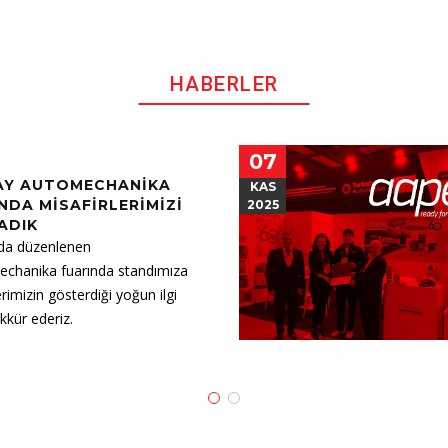
HABERLER
07
AY AUTOMECHANIKA
KAS
NDA MISAFIRLERIMIZI
2025
ADIK
da düzenlenen
chanika fuarında standımıza
erimizin gösterdiği yoğun ilgi
ekkür ederiz.