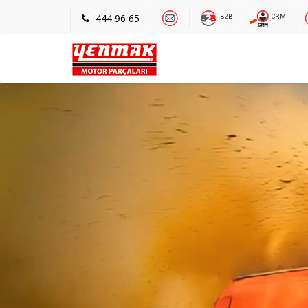
444 96 65
B2B
CRM