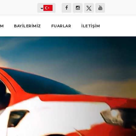
İM
BAYILERIMIZ
FUARLAR
İLETIŞIM