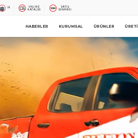
ONLINE
SATIŞ
İK
KATALOG
SONRASI
HABERLER
KURUMSAL
ÜRÜNLER
ÜRET